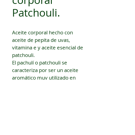
Patchouli.
Aceite corporal hecho con 
aceite de pepita de uvas, 
vitamina e y aceite esencial de 
patchouli.
El pachulí o patchouli se 
caracteriza por ser un aceite 
aromático muy utilizado en 
Fitoterapia. Excelente para 
reparar la piel maltratada 
,como la de las manos ,pies, 
rodillas etc. El pachulí se 
obtiene de las hojas secas de 
una hierba china, y si destaca 
por algo, es por su utilización 