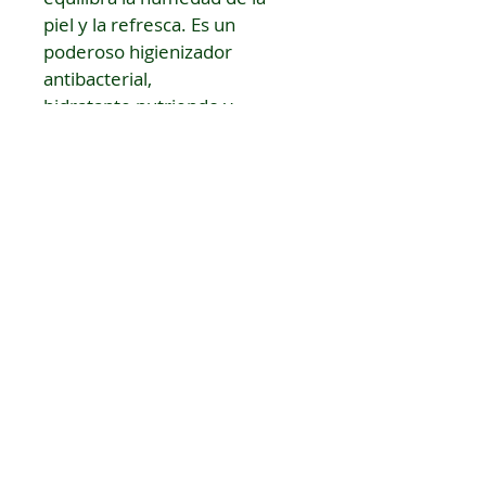
piel y la refresca. Es un 
poderoso higienizador 
antibacterial, 
hidratante nutriendo y 
protegiendo la piel, Rico en 
proteínas, vitaminas y 
minerales beneficiosos para la 
piel, porque no sólo la limpia 
sino que la protege de la 
contaminación del medio 
ambiente. Al dejar libres los 
poros, permite una rápida 
oxigenación de la dermis, 
ejerciendo un efecto 
reconstituyente en la piel 
fatigada.